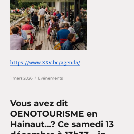
https://www.XXV.be/agenda/
Publié
Catégories
1 mars 2026
Evénements
le
Vous avez dit
OENOTOURISME en
Hainaut…? Ce samedi 13