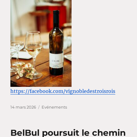
https://facebook.com/vignobledestroisrois
Publié
Catégories
14 mars 2026
Evénements
le
BelBul poursuit le chemin