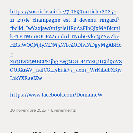
https://sosoir.lesoir.be/713893/article/2025-
11-29/le-champagne-est-il-devenu-ringard?
fbclid=IwY2xjawOnf5tleHRuA2FlbQIxMABicml
kETBTMmROUFA4emhrbTN6bGVkc3J0YwZhc
HBfaWQQMjIyMDM5MTc4ODIwMDg5MgABHo
-
Zu3Ow23MBCPS1jbgPwg2OGDPTYXQ1U9d9oVS
OORXrAV_kaJCGLl5Euk75_aem_WrKiLubXKjv
L1kYXR2eIZw
https://www.facebook.com/DomaineW
Publié
Catégories
30 novembre 2025
Evénements
le