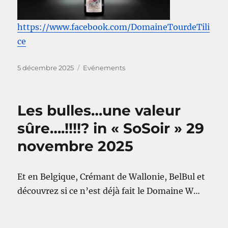
https://www.facebook.com/DomaineTourdeTili
ce
Publié
Catégories
5 décembre 2025
Evénements
le
Les bulles…une valeur
sûre….!!!!? in « SoSoir » 29
novembre 2025
Et en Belgique, Crémant de Wallonie, BelBul et
découvrez si ce n’est déjà fait le Domaine W…