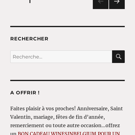
Posts
PAGE
1
PAG
pagination
E
SUIV
ANT
E
RECHERCHER
RE
Recherche
pour
:
A OFFRIR !
Faites plaisir à vos proches! Anniversaire, Saint
Valentin, mariage, fêtes de fin d’année,
remerciement ou toute autre occasion…offrez
un
BON CADEAU WINESINBELGIUM POUR UN