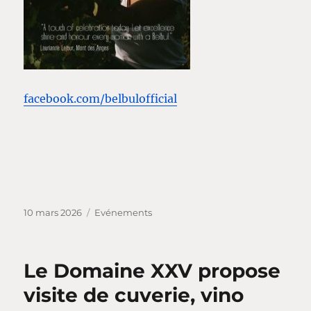
facebook.com/belbulofficial
Publié
Catégories
10 mars 2026
Evénements
le
Le Domaine XXV propose
visite de cuverie, vino