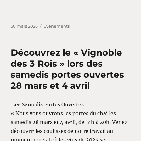
Publié
Catégories
30 mars 2026
Evénements
le
Découvrez le « Vignoble
des 3 Rois » lors des
samedis portes ouvertes
28 mars et 4 avril
Les Samedis Portes Ouvertes
« Nous vous ouvrons les portes du chai les
samedis 28 mars et 4 avril, de 14h à 20h. Venez
découvrir les coulisses de notre travail au
moment crucial où les vins de 2025 se