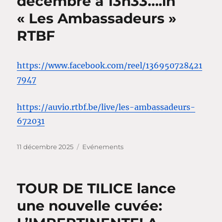
décembre à 13h33….in
« Les Ambassadeurs »
RTBF
https://www.facebook.com/reel/136950728421
7947
https://auvio.rtbf.be/live/les-ambassadeurs-
672031
Publié
Catégories
11 décembre 2025
Evénements
le
TOUR DE TILICE lance
une nouvelle cuvée: