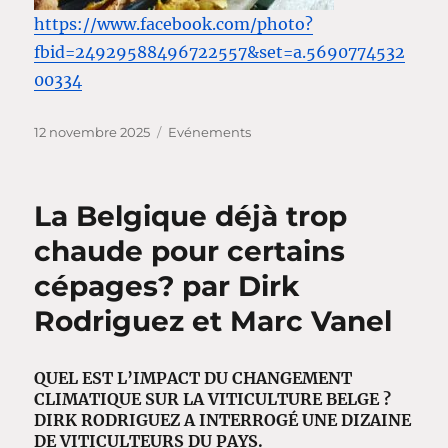
https://www.facebook.com/photo?
fbid=24929588496722557&set=a.5690774532
00334
Publié
Catégories
12 novembre 2025
Evénements
le
La Belgique déjà trop
chaude pour certains
cépages? par Dirk
Rodriguez et Marc Vanel
QUEL EST L’IMPACT DU CHANGEMENT
CLIMATIQUE SUR LA VITICULTURE BELGE ?
DIRK RODRIGUEZ A INTERROGÉ UNE DIZAINE
DE VITICULTEURS DU PAYS.