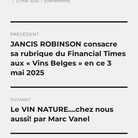
Auteur
Publié
Catégories
12 mai 2025
Evénements
le
Navigation
PRÉCÉDENT
de
JANCIS ROBINSON consacre
Article
précédent :
sa rubrique du Financial Times
l’article
aux « Vins Belges » en ce 3
mai 2025
SUIVANT
Le VIN NATURE….chez nous
Article
suivant :
aussi! par Marc Vanel