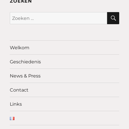
ZOEKEN
ZO
Zoeken
naar:
Welkom
Geschiedenis
News & Press
Contact
Links