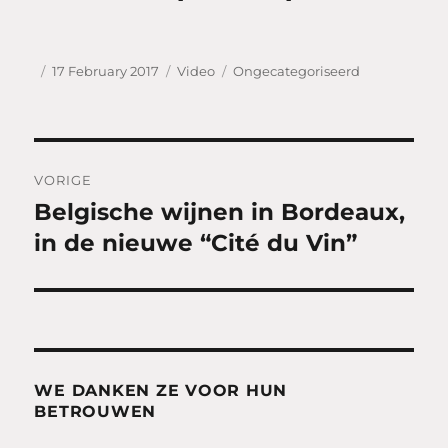
Auteur
Gepubliceerd
Formaat
Categorieën
17 February 2017
Video
Ongecategoriseerd
op
Post
VORIGE
navigation
Belgische wijnen in Bordeaux,
Vorig
bericht:
in de nieuwe “Cité du Vin”
WE DANKEN ZE VOOR HUN
BETROUWEN